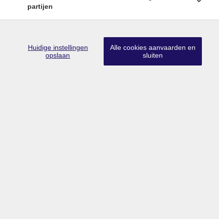
partijen
HASSELT
C-SITE
Sasstraat 2
Prijs vanaf € 275 000
Huidige instellingen
Alle cookies aanvaarden en
opslaan
sluiten
87 % verkocht
17 units
MEER INFO