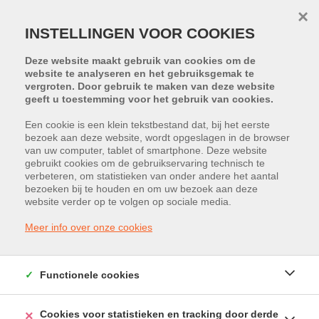
×
INSTELLINGEN VOOR COOKIES
Deze website maakt gebruik van cookies om de
website te analyseren en het gebruiksgemak te
vergroten. Door gebruik te maken van deze website
geeft u toestemming voor het gebruik van cookies.
Terug naar overzicht
Een cookie is een klein tekstbestand dat, bij het eerste
bezoek aan deze website, wordt opgeslagen in de browser
van uw computer, tablet of smartphone. Deze website
gebruikt cookies om de gebruikservaring technisch te
LAREGO
verbeteren, om statistieken van onder andere het aantal
bezoeken bij te houden en om uw bezoek aan deze
Trichterheideweg 11, 3500 Hasselt
website verder op te volgen op sociale media.
Prijs vanaf € 62 295
Meer info over onze cookies
Functionele cookies
Cookies voor statistieken en tracking door derde