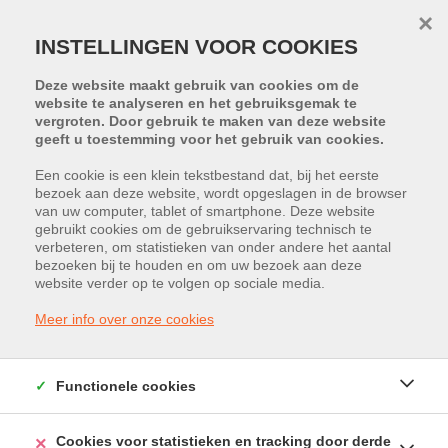
×
INSTELLINGEN VOOR COOKIES
Deze website maakt gebruik van cookies om de
website te analyseren en het gebruiksgemak te
vergroten. Door gebruik te maken van deze website
geeft u toestemming voor het gebruik van cookies.
Terug naar overzicht
Een cookie is een klein tekstbestand dat, bij het eerste
bezoek aan deze website, wordt opgeslagen in de browser
van uw computer, tablet of smartphone. Deze website
gebruikt cookies om de gebruikservaring technisch te
RE CORE
verbeteren, om statistieken van onder andere het aantal
bezoeken bij te houden en om uw bezoek aan deze
Sint-Truidersteenweg 296, 3500
website verder op te volgen op sociale media.
Hasselt
Meer info over onze cookies
Functionele cookies
Cookies voor statistieken en tracking door derde