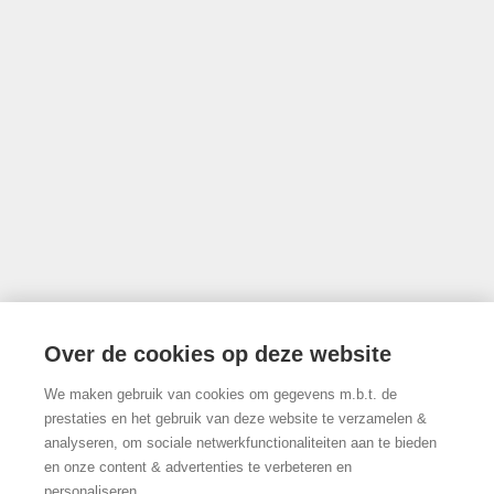
Luxemburgstraat 16B te 1000 Brussel
Onderworpen aan de deontologische code van het BIV
info@limburgsvastgoed.be
Thonissenlaan 118, 3500 Hasselt
Over de cookies op deze website
We maken gebruik van cookies om gegevens m.b.t. de
011/22.19.17
prestaties en het gebruik van deze website te verzamelen &
analyseren, om sociale netwerkfunctionaliteiten aan te bieden
en onze content & advertenties te verbeteren en
personaliseren.