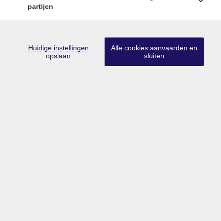
partijen
Huidige instellingen
Alle cookies aanvaarden en
opslaan
sluiten
HASSELT
Verkocht
VERKOCHT