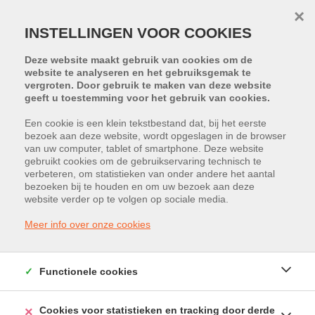
×
INSTELLINGEN VOOR COOKIES
Deze website maakt gebruik van cookies om de
website te analyseren en het gebruiksgemak te
vergroten. Door gebruik te maken van deze website
geeft u toestemming voor het gebruik van cookies.
Een cookie is een klein tekstbestand dat, bij het eerste
bezoek aan deze website, wordt opgeslagen in de browser
PROJECT:
RE CORE
van uw computer, tablet of smartphone. Deze website
gebruikt cookies om de gebruikservaring technisch te
verbeteren, om statistieken van onder andere het aantal
Sint-Truidersteenweg 296, 3500
bezoeken bij te houden en om uw bezoek aan deze
website verder op te volgen op sociale media.
Hasselt
Meer info over onze cookies
Vraagprijs: € 374.500
Functionele cookies
Cookies voor statistieken en tracking door derde