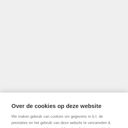
Toezichthoudende authoriteit: Beroepsinstituut van Vastgoedmakelaars,
Luxemburgstraat 16B te 1000 Brussel
Onderworpen aan de deontologische code van het BIV
info@limburgsvastgoed.be
Thonissenlaan 118, 3500 Hasselt
Over de cookies op deze website
We maken gebruik van cookies om gegevens m.b.t. de
011/22.19.17
prestaties en het gebruik van deze website te verzamelen &