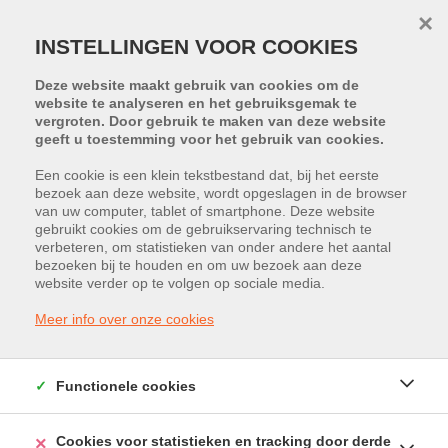
×
INSTELLINGEN VOOR COOKIES
Deze website maakt gebruik van cookies om de
website te analyseren en het gebruiksgemak te
vergroten. Door gebruik te maken van deze website
geeft u toestemming voor het gebruik van cookies.
Een cookie is een klein tekstbestand dat, bij het eerste
bezoek aan deze website, wordt opgeslagen in de browser
PROJECT:
RE CORE
van uw computer, tablet of smartphone. Deze website
gebruikt cookies om de gebruikservaring technisch te
verbeteren, om statistieken van onder andere het aantal
Sint-Truidersteenweg 296, 3500
bezoeken bij te houden en om uw bezoek aan deze
website verder op te volgen op sociale media.
Hasselt
Meer info over onze cookies
Vraagprijs: € 2.475.000
Functionele cookies
Cookies voor statistieken en tracking door derde