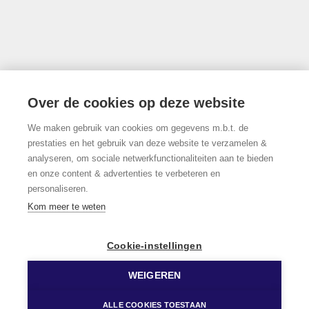
Thonissenlaan 118, 3500 Hasselt
Over de cookies op deze website
We maken gebruik van cookies om gegevens m.b.t. de
011/22.19.17
prestaties en het gebruik van deze website te verzamelen &
analyseren, om sociale netwerkfunctionaliteiten aan te bieden
en onze content & advertenties te verbeteren en
personaliseren.
Volg ons op Facebook!
Kom meer te weten
Cookie-instellingen
WEIGEREN
© 2026 Limburgs Vastgoed
Developed by Zabun
Disclaimer
Privacy policy
Cookie policy
ALLE COOKIES TOESTAAN