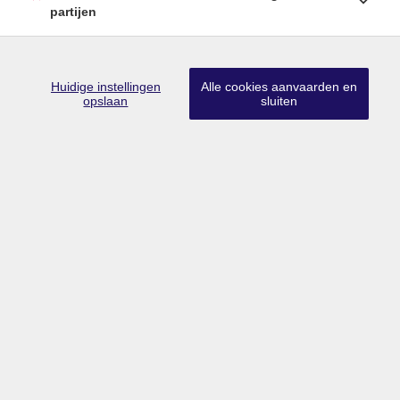
partijen
EXCLUSIEF residentieel vastgoed
Huidige instellingen
Alle cookies aanvaarden en
opslaan
sluiten
NIEUW