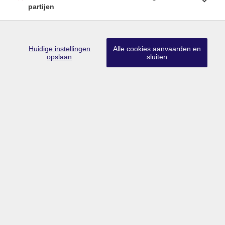
partijen
Huidige instellingen
Alle cookies aanvaarden en
Lid CIB
•
Lid BIV
•
Erkend vastgoedmakelaar-bemiddelaar in België
opslaan
sluiten
met BIV nr 203 528
Ondernemingsnummer BTW BE0757.642.947
•
Derdenrekening
FORTIS BE74 0018 9956 1407
Toezichthoudende authoriteit: Beroepsinstituut van Vastgoedmakelaars,
Luxemburgstraat 16B te 1000 Brussel
Onderworpen aan de deontologische code van het BIV
info@limburgsvastgoed.be