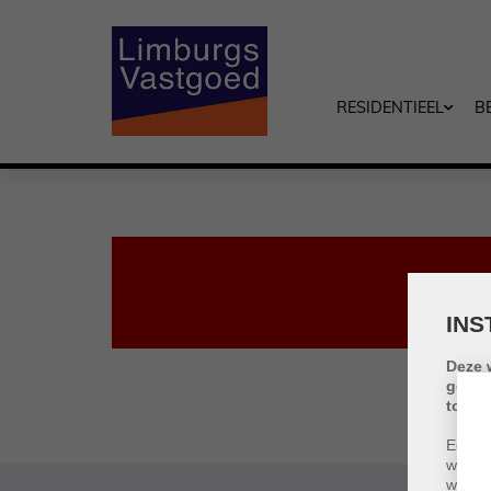
RESIDENTIEEL
B
INS
Deze 
gebru
toest
Een co
wordt 
websit