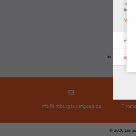
statis
aan de
Meer i
Lid C
Fu
Ondernem
Toezichthoudende
Co
info@limburgsvastgoed.be
Thoni
© 2026 Limbu