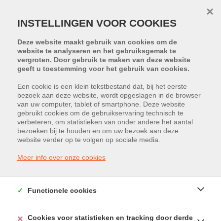
×
INSTELLINGEN VOOR COOKIES
Deze website maakt gebruik van cookies om de
website te analyseren en het gebruiksgemak te
vergroten. Door gebruik te maken van deze website
geeft u toestemming voor het gebruik van cookies.
Een cookie is een klein tekstbestand dat, bij het eerste
bezoek aan deze website, wordt opgeslagen in de browser
PROJECT:
FINESSE
van uw computer, tablet of smartphone. Deze website
gebruikt cookies om de gebruikservaring technisch te
BEZOEK MINISITE
verbeteren, om statistieken van onder andere het aantal
bezoeken bij te houden en om uw bezoek aan deze
Meldertsebaan 58, 3560 Lummen
website verder op te volgen op sociale media.
Vraagprijs: € 484.000
Meer info over onze cookies
Functionele cookies
Cookies voor statistieken en tracking door derde