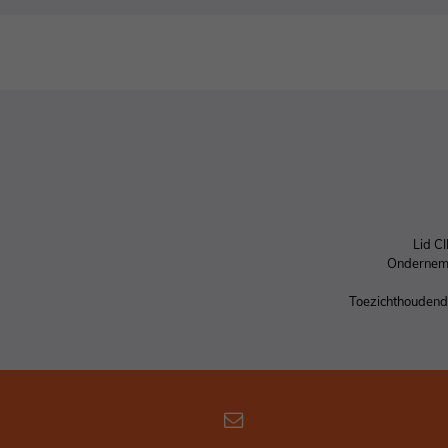
Lid C
Ondernem
Toezichthoudende