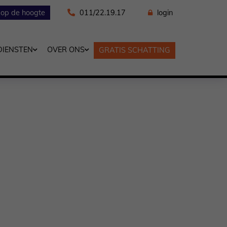
f op de hoogte
011/22.19.17
login
DIENSTEN
OVER ONS
GRATIS SCHATTING