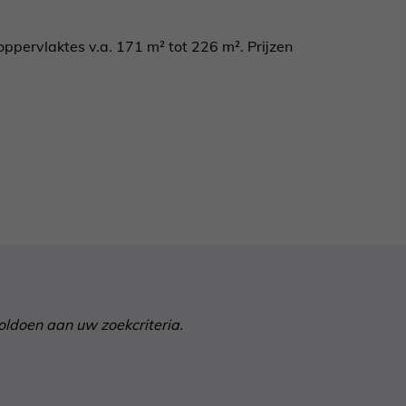
pervlaktes v.a. 171 m² tot 226 m². Prijzen
voldoen aan uw zoekcriteria.