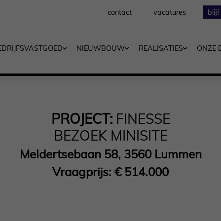
contact
vacatures
blij
EDRIJFSVASTGOED
NIEUWBOUW
REALISATIES
ONZE 
PROJECT:
FINESSE
BEZOEK MINISITE
Meldertsebaan 58, 3560 Lummen
Vraagprijs: € 514.000