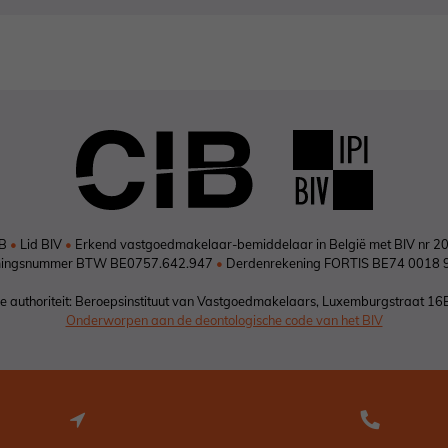
IB
•
Lid BIV
•
Erkend vastgoedmakelaar-bemiddelaar in België met BIV nr 2
ingsnummer BTW BE0757.642.947
•
Derdenrekening FORTIS BE74 0018 
 authoriteit: Beroepsinstituut van Vastgoedmakelaars, Luxemburgstraat 16
Onderworpen aan de deontologische code van het BIV