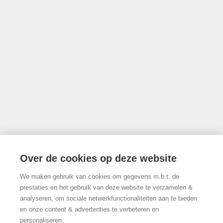
Luxemburgstraat 16B te 1000 Brussel
Onderworpen aan de deontologische code van het BIV
info@limburgsvastgoed.be
Thonissenlaan 118, 3500 Hasselt
Over de cookies op deze website
We maken gebruik van cookies om gegevens m.b.t. de
011/22.19.17
prestaties en het gebruik van deze website te verzamelen &
analyseren, om sociale netwerkfunctionaliteiten aan te bieden
en onze content & advertenties te verbeteren en
personaliseren.