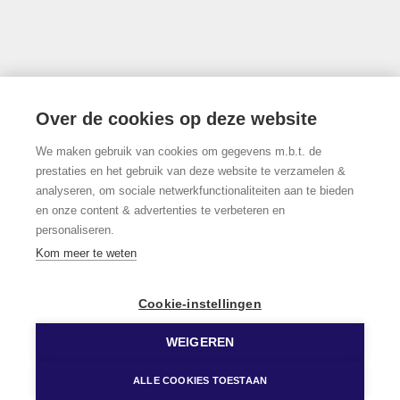
Thonissenlaan 118, 3500 Hasselt
Over de cookies op deze website
We maken gebruik van cookies om gegevens m.b.t. de
011/22.19.17
prestaties en het gebruik van deze website te verzamelen &
analyseren, om sociale netwerkfunctionaliteiten aan te bieden
en onze content & advertenties te verbeteren en
personaliseren.
Volg ons op Facebook!
Kom meer te weten
Cookie-instellingen
WEIGEREN
© 2026 Limburgs Vastgoed
Developed by Zabun
Disclaimer
Privacy policy
Cookie policy
ALLE COOKIES TOESTAAN