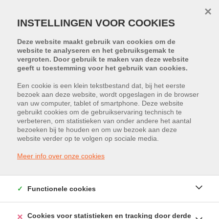
×
INSTELLINGEN VOOR COOKIES
Deze website maakt gebruik van cookies om de
website te analyseren en het gebruiksgemak te
vergroten. Door gebruik te maken van deze website
geeft u toestemming voor het gebruik van cookies.
Een cookie is een klein tekstbestand dat, bij het eerste
bezoek aan deze website, wordt opgeslagen in de browser
van uw computer, tablet of smartphone. Deze website
Alfons Leroystraat 2, 3530
gebruikt cookies om de gebruikservaring technisch te
verbeteren, om statistieken van onder andere het aantal
Houthalen-Helchteren
bezoeken bij te houden en om uw bezoek aan deze
website verder op te volgen op sociale media.
Vraagprijs: € 380.513
Meer info over onze cookies
Functionele cookies
Cookies voor statistieken en tracking door derde