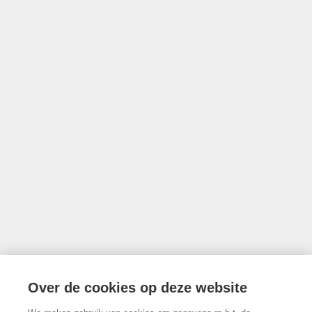
met BIV nr 203 528
Ondernemingsnummer BTW BE0757.642.947
•
Derdenrekening
FORTIS BE74 0018 9956 1407
Toezichthoudende authoriteit: Beroepsinstituut van Vastgoedmakelaars,
Luxemburgstraat 16B te 1000 Brussel
Onderworpen aan de deontologische code van het BIV
info@limburgsvastgoed.be
Thonissenlaan 118, 3500 Hasselt
Over de cookies op deze website