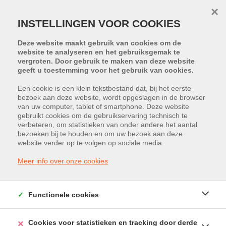
×
INSTELLINGEN VOOR COOKIES
Deze website maakt gebruik van cookies om de
website te analyseren en het gebruiksgemak te
vergroten. Door gebruik te maken van deze website
geeft u toestemming voor het gebruik van cookies.
Een cookie is een klein tekstbestand dat, bij het eerste
bezoek aan deze website, wordt opgeslagen in de browser
van uw computer, tablet of smartphone. Deze website
Industrieweg 1154, 3540 Herk-de-
gebruikt cookies om de gebruikservaring technisch te
verbeteren, om statistieken van onder andere het aantal
Stad
bezoeken bij te houden en om uw bezoek aan deze
website verder op te volgen op sociale media.
Vraagprijs: € 699.000
Meer info over onze cookies
Functionele cookies
Cookies voor statistieken en tracking door derde