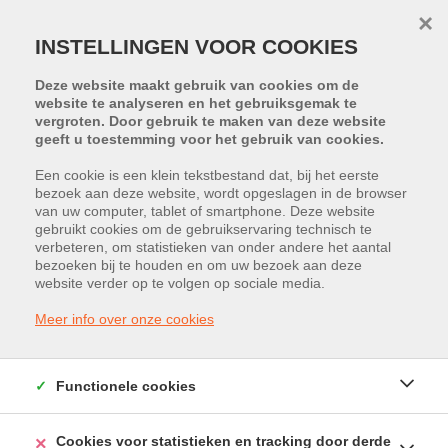
×
INSTELLINGEN VOOR COOKIES
Deze website maakt gebruik van cookies om de
website te analyseren en het gebruiksgemak te
vergroten. Door gebruik te maken van deze website
geeft u toestemming voor het gebruik van cookies.
Een cookie is een klein tekstbestand dat, bij het eerste
bezoek aan deze website, wordt opgeslagen in de browser
PROJECT:
BUNDERHOF
van uw computer, tablet of smartphone. Deze website
gebruikt cookies om de gebruikservaring technisch te
Kleine Negenbundersstraat 27, 3500
verbeteren, om statistieken van onder andere het aantal
bezoeken bij te houden en om uw bezoek aan deze
website verder op te volgen op sociale media.
Hasselt
Meer info over onze cookies
Vraagprijs: € 399.900
Functionele cookies
Cookies voor statistieken en tracking door derde