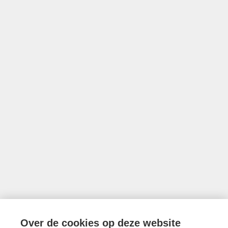
Lid CIB
•
Lid BIV
•
Erkend vastgoedmakelaar-bemiddelaar in België
met BIV nr 203 528
Ondernemingsnummer BTW BE0757.642.947
•
Derdenrekening
FORTIS BE74 0018 9956 1407
Toezichthoudende authoriteit: Beroepsinstituut van Vastgoedmakelaars,
Luxemburgstraat 16B te 1000 Brussel
Onderworpen aan de deontologische code van het BIV
info@limburgsvastgoed.be
Thonissenlaan 118, 3500 Hasselt
Over de cookies op deze website