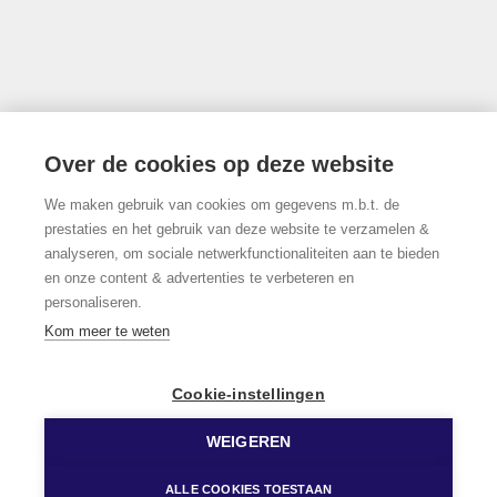
Thonissenlaan 118, 3500 Hasselt
Over de cookies op deze website
We maken gebruik van cookies om gegevens m.b.t. de
011/22.19.17
prestaties en het gebruik van deze website te verzamelen &
analyseren, om sociale netwerkfunctionaliteiten aan te bieden
en onze content & advertenties te verbeteren en
personaliseren.
Volg ons op Facebook!
Kom meer te weten
Cookie-instellingen
WEIGEREN
© 2026 Limburgs Vastgoed
Developed by Zabun
Disclaimer
Privacy policy
Cookie policy
ALLE COOKIES TOESTAAN