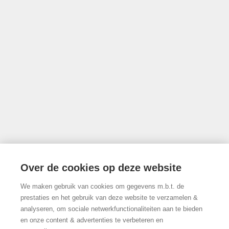
Luxemburgstraat 16B te 1000 Brussel
Onderworpen aan de deontologische code van het BIV
info@limburgsvastgoed.be
Thonissenlaan 118, 3500 Hasselt
Over de cookies op deze website
We maken gebruik van cookies om gegevens m.b.t. de
011/22.19.17
prestaties en het gebruik van deze website te verzamelen &
analyseren, om sociale netwerkfunctionaliteiten aan te bieden
en onze content & advertenties te verbeteren en