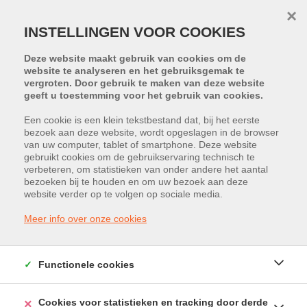
×
INSTELLINGEN VOOR COOKIES
Deze website maakt gebruik van cookies om de
website te analyseren en het gebruiksgemak te
vergroten. Door gebruik te maken van deze website
geeft u toestemming voor het gebruik van cookies.
Een cookie is een klein tekstbestand dat, bij het eerste
bezoek aan deze website, wordt opgeslagen in de browser
van uw computer, tablet of smartphone. Deze website
Binnenlaan 19, 3600 Genk
gebruikt cookies om de gebruikservaring technisch te
verbeteren, om statistieken van onder andere het aantal
Vraagprijs: € 395.000
bezoeken bij te houden en om uw bezoek aan deze
website verder op te volgen op sociale media.
IN OPTIE
Meer info over onze cookies
Functionele cookies
Cookies voor statistieken en tracking door derde