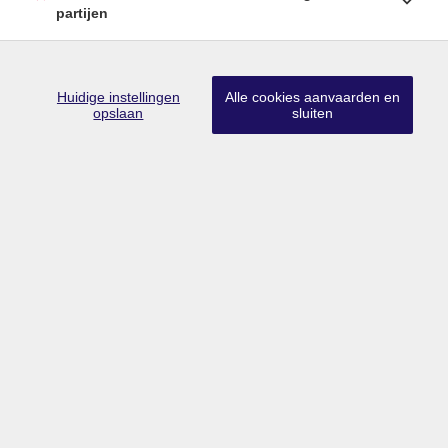
partijen
Huidige instellingen
Alle cookies aanvaarden en
Lid CIB
•
Lid BIV
•
Erkend vastgoedmakelaar-bemiddelaar in België
opslaan
sluiten
met BIV nr 203 528
Ondernemingsnummer BTW BE0757.642.947
•
Derdenrekening
FORTIS BE74 0018 9956 1407
Toezichthoudende authoriteit: Beroepsinstituut van Vastgoedmakelaars,
Luxemburgstraat 16B te 1000 Brussel
Onderworpen aan de deontologische code van het BIV
info@limburgsvastgoed.be