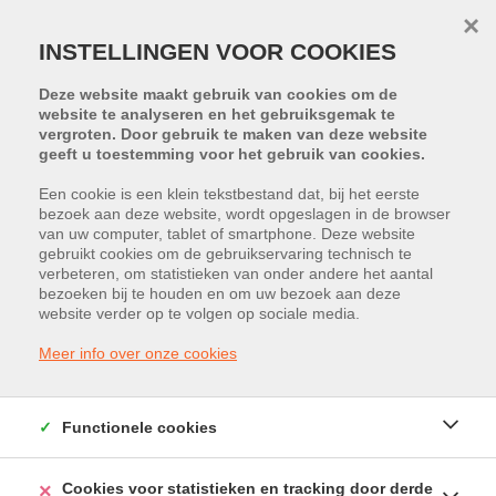
×
INSTELLINGEN VOOR COOKIES
Deze website maakt gebruik van cookies om de
website te analyseren en het gebruiksgemak te
vergroten. Door gebruik te maken van deze website
geeft u toestemming voor het gebruik van cookies.
Een cookie is een klein tekstbestand dat, bij het eerste
bezoek aan deze website, wordt opgeslagen in de browser
PROJECT:
METIO
van uw computer, tablet of smartphone. Deze website
gebruikt cookies om de gebruikservaring technisch te
Ambachtenstraat 5, 2260 Westerlo
verbeteren, om statistieken van onder andere het aantal
bezoeken bij te houden en om uw bezoek aan deze
website verder op te volgen op sociale media.
Vraagprijs: € 90.090
Meer info over onze cookies
Functionele cookies
Cookies voor statistieken en tracking door derde