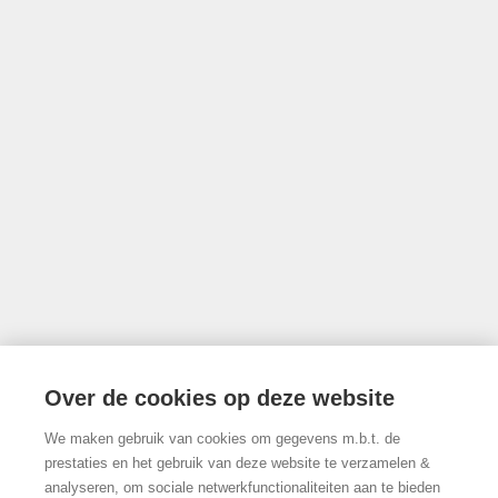
Toezichthoudende authoriteit: Beroepsinstituut van Vastgoedmakelaars,
Luxemburgstraat 16B te 1000 Brussel
Onderworpen aan de deontologische code van het BIV
info@limburgsvastgoed.be
Thonissenlaan 118, 3500 Hasselt
Over de cookies op deze website
We maken gebruik van cookies om gegevens m.b.t. de
011/22.19.17
prestaties en het gebruik van deze website te verzamelen &
analyseren, om sociale netwerkfunctionaliteiten aan te bieden