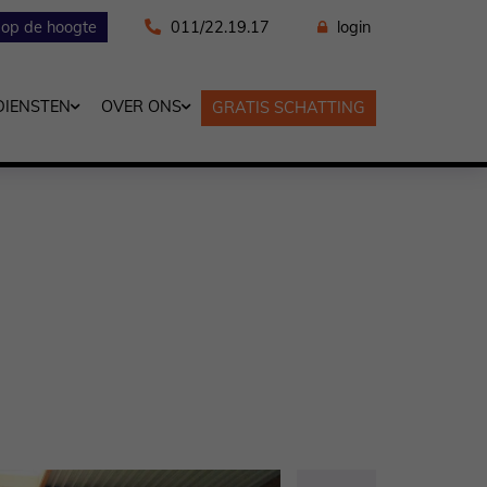
f op de hoogte
011/22.19.17
login
DIENSTEN
OVER ONS
GRATIS SCHATTING