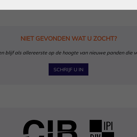
NIET GEVONDEN WAT U ZOCHT?
in en blijf als allereerste op de hoogte van nieuwe panden die 
SCHRIJF U IN