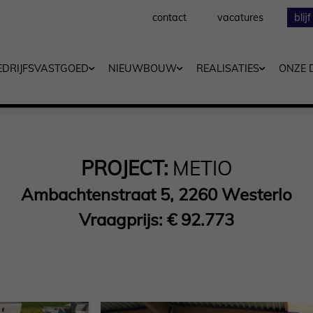
contact
vacatures
blij
EDRIJFSVASTGOED
NIEUWBOUW
REALISATIES
ONZE 
PROJECT:
METIO
Ambachtenstraat 5, 2260 Westerlo
Vraagprijs: € 92.773