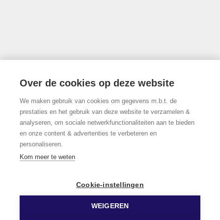
info@limburgsvastgoed.be
Thonissenlaan 118, 3500 Hasselt
Over de cookies op deze website
We maken gebruik van cookies om gegevens m.b.t. de
011/22.19.17
prestaties en het gebruik van deze website te verzamelen &
analyseren, om sociale netwerkfunctionaliteiten aan te bieden
en onze content & advertenties te verbeteren en
personaliseren.
Volg ons op Facebook!
Kom meer te weten
Cookie-instellingen
WEIGEREN
© 2026 Limburgs Vastgoed
Developed by Zabun
Disclaimer