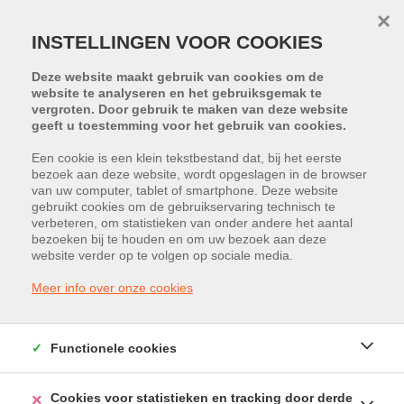
×
INSTELLINGEN VOOR COOKIES
Deze website maakt gebruik van cookies om de
website te analyseren en het gebruiksgemak te
vergroten. Door gebruik te maken van deze website
geeft u toestemming voor het gebruik van cookies.
Een cookie is een klein tekstbestand dat, bij het eerste
bezoek aan deze website, wordt opgeslagen in de browser
PROJECT:
TRUDONIS
van uw computer, tablet of smartphone. Deze website
gebruikt cookies om de gebruikservaring technisch te
verbeteren, om statistieken van onder andere het aantal
Bedrijvenstraat 5765, 3800 Sint-
bezoeken bij te houden en om uw bezoek aan deze
website verder op te volgen op sociale media.
Truiden
Meer info over onze cookies
Vraagprijs: € 169.510
Functionele cookies
Cookies voor statistieken en tracking door derde