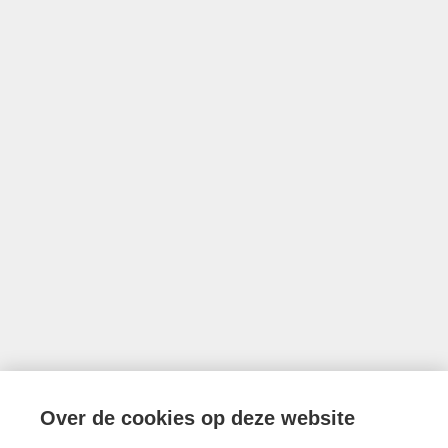
met BIV nr 203 528
Ondernemingsnummer BTW BE0757.642.947
•
Derdenrekening
FORTIS BE74 0018 9956 1407
Toezichthoudende authoriteit: Beroepsinstituut van Vastgoedmakelaars,
Luxemburgstraat 16B te 1000 Brussel
Onderworpen aan de deontologische code van het BIV
info@limburgsvastgoed.be
Thonissenlaan 118, 3500 Hasselt
Over de cookies op deze website