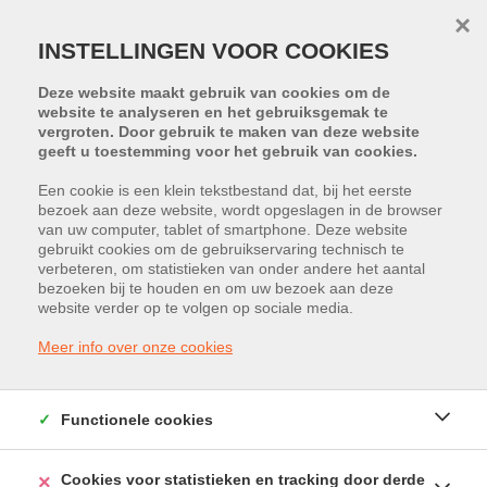
×
INSTELLINGEN VOOR COOKIES
Deze website maakt gebruik van cookies om de
website te analyseren en het gebruiksgemak te
vergroten. Door gebruik te maken van deze website
geeft u toestemming voor het gebruik van cookies.
Een cookie is een klein tekstbestand dat, bij het eerste
bezoek aan deze website, wordt opgeslagen in de browser
PROJECT:
MANEBORN
van uw computer, tablet of smartphone. Deze website
gebruikt cookies om de gebruikservaring technisch te
BEZOEK MINISITE
verbeteren, om statistieken van onder andere het aantal
bezoeken bij te houden en om uw bezoek aan deze
Industrielaan 89, 3630 Maasmechelen
website verder op te volgen op sociale media.
Vraagprijs: € 264.250
Meer info over onze cookies
Functionele cookies
Cookies voor statistieken en tracking door derde