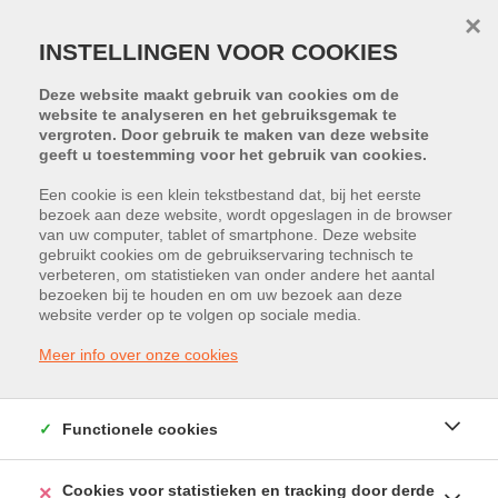
×
INSTELLINGEN VOOR COOKIES
Deze website maakt gebruik van cookies om de
website te analyseren en het gebruiksgemak te
vergroten. Door gebruik te maken van deze website
geeft u toestemming voor het gebruik van cookies.
Een cookie is een klein tekstbestand dat, bij het eerste
bezoek aan deze website, wordt opgeslagen in de browser
PROJECT:
MANEBORN
van uw computer, tablet of smartphone. Deze website
gebruikt cookies om de gebruikservaring technisch te
BEZOEK MINISITE
verbeteren, om statistieken van onder andere het aantal
bezoeken bij te houden en om uw bezoek aan deze
Industrielaan 89, 3630 Maasmechelen
website verder op te volgen op sociale media.
Vraagprijs: € 483.125
Meer info over onze cookies
Functionele cookies
Cookies voor statistieken en tracking door derde