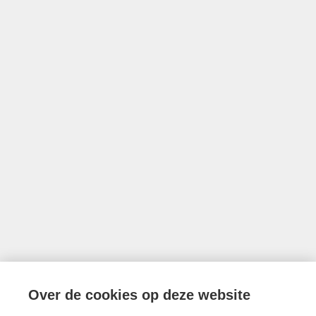
met BIV nr 203 528
Ondernemingsnummer BTW BE0757.642.947
•
Derdenrekening
FORTIS BE74 0018 9956 1407
Toezichthoudende authoriteit: Beroepsinstituut van Vastgoedmakelaars,
Luxemburgstraat 16B te 1000 Brussel
Onderworpen aan de deontologische code van het BIV
info@limburgsvastgoed.be
Thonissenlaan 118, 3500 Hasselt
Over de cookies op deze website