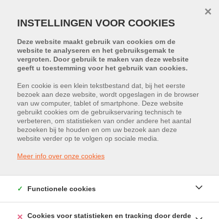
×
INSTELLINGEN VOOR COOKIES
Deze website maakt gebruik van cookies om de
website te analyseren en het gebruiksgemak te
vergroten. Door gebruik te maken van deze website
geeft u toestemming voor het gebruik van cookies.
Een cookie is een klein tekstbestand dat, bij het eerste
bezoek aan deze website, wordt opgeslagen in de browser
van uw computer, tablet of smartphone. Deze website
Industrieweg 1154, 3540 Herk-de-
gebruikt cookies om de gebruikservaring technisch te
verbeteren, om statistieken van onder andere het aantal
Stad
bezoeken bij te houden en om uw bezoek aan deze
website verder op te volgen op sociale media.
Vraagprijs: € 699.000
Meer info over onze cookies
Functionele cookies
Cookies voor statistieken en tracking door derde