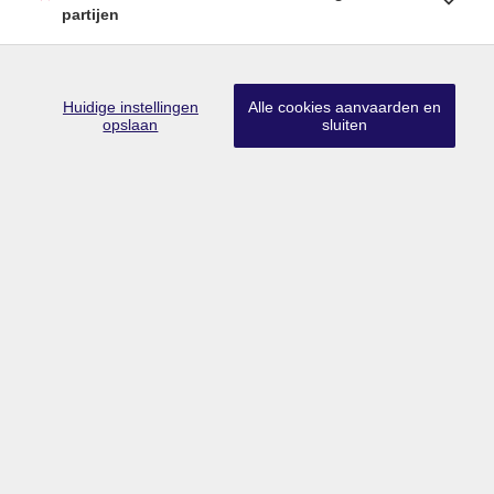
partijen
Huidige instellingen
Alle cookies aanvaarden en
Lid CIB
•
Lid BIV
•
Erkend vastgoedmakelaar-bemiddelaar in België
opslaan
sluiten
met BIV nr 203 528
Ondernemingsnummer BTW BE0757.642.947
•
Derdenrekening
FORTIS BE74 0018 9956 1407
Toezichthoudende authoriteit: Beroepsinstituut van Vastgoedmakelaars,
Luxemburgstraat 16B te 1000 Brussel
Onderworpen aan de deontologische code van het BIV
info@limburgsvastgoed.be