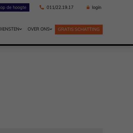
f op de hoogte
011/22.19.17
login
DIENSTEN
OVER ONS
GRATIS SCHATTING