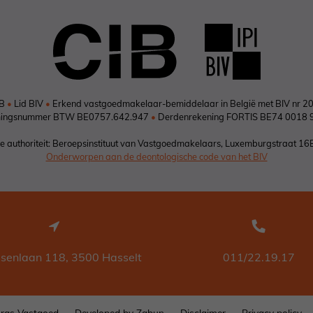
IB
•
Lid BIV
•
Erkend vastgoedmakelaar-bemiddelaar in België met BIV nr 2
ingsnummer BTW BE0757.642.947
•
Derdenrekening FORTIS BE74 0018 
 authoriteit: Beroepsinstituut van Vastgoedmakelaars, Luxemburgstraat 16
Onderworpen aan de deontologische code van het BIV
ssenlaan 118, 3500 Hasselt
011/22.19.17
rgs Vastgoed
Developed by Zabun
Disclaimer
Privacy policy