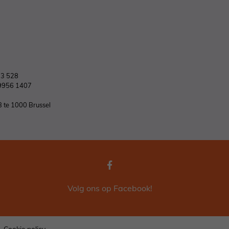
03 528
9956 1407
B te 1000 Brussel
Volg ons op Facebook!
Cookie policy