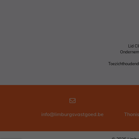
Lid C
Ondernem
Toezichthoudende
info@limburgsvastgoed.be
Thoni
© 2026 Limbu