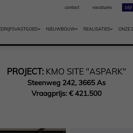
contact
vacatures
blij
EDRIJFSVASTGOED
NIEUWBOUW
REALISATIES
ONZE 
PROJECT:
KMO SITE "ASPARK"
Steenweg 242, 3665 As
Vraagprijs: € 421.500