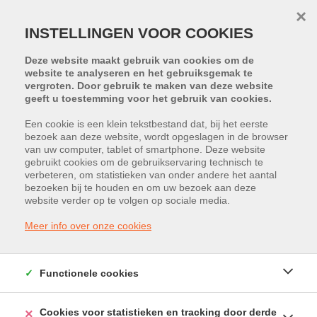
×
INSTELLINGEN VOOR COOKIES
Deze website maakt gebruik van cookies om de
website te analyseren en het gebruiksgemak te
vergroten. Door gebruik te maken van deze website
geeft u toestemming voor het gebruik van cookies.
Een cookie is een klein tekstbestand dat, bij het eerste
bezoek aan deze website, wordt opgeslagen in de browser
PROJECT:
KMO SITE "ASPARK"
van uw computer, tablet of smartphone. Deze website
gebruikt cookies om de gebruikservaring technisch te
verbeteren, om statistieken van onder andere het aantal
Steenweg 242, 3665 As
bezoeken bij te houden en om uw bezoek aan deze
website verder op te volgen op sociale media.
Vraagprijs: € 409.500
Meer info over onze cookies
Functionele cookies
Cookies voor statistieken en tracking door derde