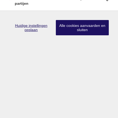
partijen
Huidige instellingen
Alle cookies aanvaarden en
Lid CIB
•
Lid BIV
•
Erkend vastgoedmakelaar-bemiddelaar in België
opslaan
sluiten
met BIV nr 203 528
Ondernemingsnummer BTW BE0757.642.947
•
Derdenrekening
FORTIS BE74 0018 9956 1407
Toezichthoudende authoriteit: Beroepsinstituut van Vastgoedmakelaars,
Luxemburgstraat 16B te 1000 Brussel
Onderworpen aan de deontologische code van het BIV
info@limburgsvastgoed.be