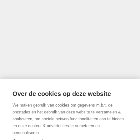
Onderworpen aan de deontologische code van het BIV
info@limburgsvastgoed.be
Thonissenlaan 118, 3500 Hasselt
Over de cookies op deze website
We maken gebruik van cookies om gegevens m.b.t. de
011/22.19.17
prestaties en het gebruik van deze website te verzamelen &
analyseren, om sociale netwerkfunctionaliteiten aan te bieden
en onze content & advertenties te verbeteren en
personaliseren.
Volg ons op Facebook!