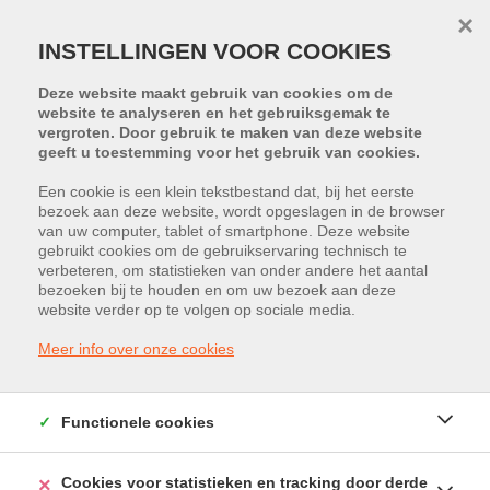
×
INSTELLINGEN VOOR COOKIES
Deze website maakt gebruik van cookies om de
website te analyseren en het gebruiksgemak te
vergroten. Door gebruik te maken van deze website
geeft u toestemming voor het gebruik van cookies.
Een cookie is een klein tekstbestand dat, bij het eerste
bezoek aan deze website, wordt opgeslagen in de browser
van uw computer, tablet of smartphone. Deze website
Winterslagstraat 8 / 9, 3600 Genk
gebruikt cookies om de gebruikservaring technisch te
verbeteren, om statistieken van onder andere het aantal
Vraagprijs: € 169.000
bezoeken bij te houden en om uw bezoek aan deze
website verder op te volgen op sociale media.
Meer info over onze cookies
Functionele cookies
Cookies voor statistieken en tracking door derde