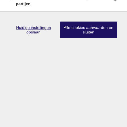
partijen
Huidige instellingen
Alle cookies aanvaarden en
Lid CIB
•
Lid BIV
•
Erkend vastgoedmakelaar-bemiddelaar in België
opslaan
sluiten
met BIV nr 203 528
Ondernemingsnummer BTW BE0757.642.947
•
Derdenrekening
FORTIS BE74 0018 9956 1407
Toezichthoudende authoriteit: Beroepsinstituut van Vastgoedmakelaars,
Luxemburgstraat 16B te 1000 Brussel
Onderworpen aan de deontologische code van het BIV
info@limburgsvastgoed.be