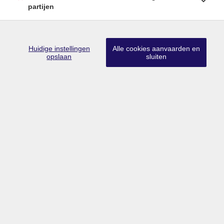
partijen
Huidige instellingen
Alle cookies aanvaarden en
Lid CIB
•
Lid BIV
•
Erkend vastgoedmakelaar-bemiddelaar in België
opslaan
sluiten
met BIV nr 203 528
Ondernemingsnummer BTW BE0757.642.947
•
Derdenrekening
FORTIS BE74 0018 9956 1407
Toezichthoudende authoriteit: Beroepsinstituut van Vastgoedmakelaars,
Luxemburgstraat 16B te 1000 Brussel
Onderworpen aan de deontologische code van het BIV
info@limburgsvastgoed.be