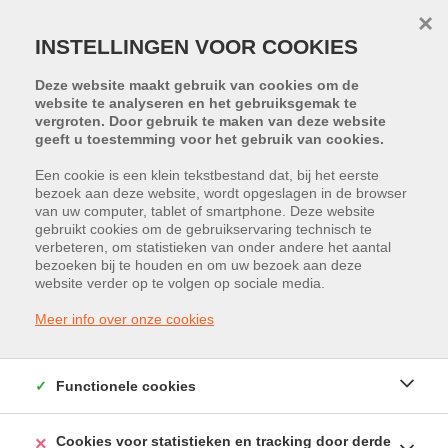
×
INSTELLINGEN VOOR COOKIES
Deze website maakt gebruik van cookies om de
website te analyseren en het gebruiksgemak te
vergroten. Door gebruik te maken van deze website
geeft u toestemming voor het gebruik van cookies.
Een cookie is een klein tekstbestand dat, bij het eerste
bezoek aan deze website, wordt opgeslagen in de browser
PROJECT:
B'HIVE
van uw computer, tablet of smartphone. Deze website
gebruikt cookies om de gebruikservaring technisch te
verbeteren, om statistieken van onder andere het aantal
Bampslaan 41, 3500 Hasselt
bezoeken bij te houden en om uw bezoek aan deze
website verder op te volgen op sociale media.
Vraagprijs: € 208.922
Meer info over onze cookies
Functionele cookies
Cookies voor statistieken en tracking door derde