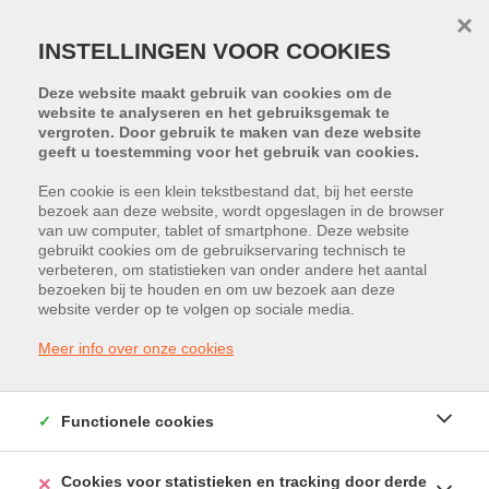
×
INSTELLINGEN VOOR COOKIES
Deze website maakt gebruik van cookies om de
website te analyseren en het gebruiksgemak te
vergroten. Door gebruik te maken van deze website
geeft u toestemming voor het gebruik van cookies.
Een cookie is een klein tekstbestand dat, bij het eerste
bezoek aan deze website, wordt opgeslagen in de browser
PROJECT:
B'HIVE
van uw computer, tablet of smartphone. Deze website
gebruikt cookies om de gebruikservaring technisch te
verbeteren, om statistieken van onder andere het aantal
Bampslaan 41, 3500 Hasselt
bezoeken bij te houden en om uw bezoek aan deze
website verder op te volgen op sociale media.
Vraagprijs: € 856.367
Meer info over onze cookies
Functionele cookies
Cookies voor statistieken en tracking door derde