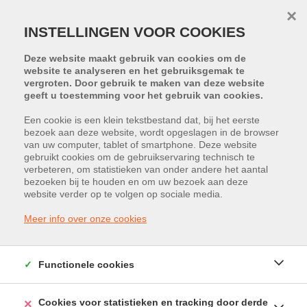
×
INSTELLINGEN VOOR COOKIES
Deze website maakt gebruik van cookies om de
website te analyseren en het gebruiksgemak te
vergroten. Door gebruik te maken van deze website
geeft u toestemming voor het gebruik van cookies.
Een cookie is een klein tekstbestand dat, bij het eerste
bezoek aan deze website, wordt opgeslagen in de browser
PROJECT:
B'HIVE
van uw computer, tablet of smartphone. Deze website
gebruikt cookies om de gebruikservaring technisch te
verbeteren, om statistieken van onder andere het aantal
Bampslaan 41, 3500 Hasselt
bezoeken bij te houden en om uw bezoek aan deze
website verder op te volgen op sociale media.
Vraagprijs: € 352.880
Meer info over onze cookies
Functionele cookies
Cookies voor statistieken en tracking door derde