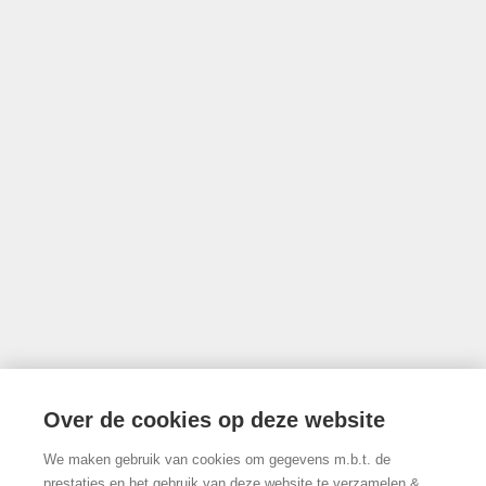
FORTIS BE74 0018 9956 1407
Toezichthoudende authoriteit: Beroepsinstituut van Vastgoedmakelaars,
Luxemburgstraat 16B te 1000 Brussel
Onderworpen aan de deontologische code van het BIV
info@limburgsvastgoed.be
Thonissenlaan 118, 3500 Hasselt
Over de cookies op deze website
We maken gebruik van cookies om gegevens m.b.t. de
011/22.19.17
prestaties en het gebruik van deze website te verzamelen &