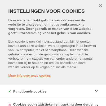
×
INSTELLINGEN VOOR COOKIES
Deze website maakt gebruik van cookies om de
website te analyseren en het gebruiksgemak te
vergroten. Door gebruik te maken van deze website
geeft u toestemming voor het gebruik van cookies.
Een cookie is een klein tekstbestand dat, bij het eerste
bezoek aan deze website, wordt opgeslagen in de browser
PROJECT:
B'HIVE
van uw computer, tablet of smartphone. Deze website
gebruikt cookies om de gebruikservaring technisch te
verbeteren, om statistieken van onder andere het aantal
Bampslaan 41, 3500 Hasselt
bezoeken bij te houden en om uw bezoek aan deze
website verder op te volgen op sociale media.
Vraagprijs: € 413.176
Meer info over onze cookies
Functionele cookies
Cookies voor statistieken en tracking door derde