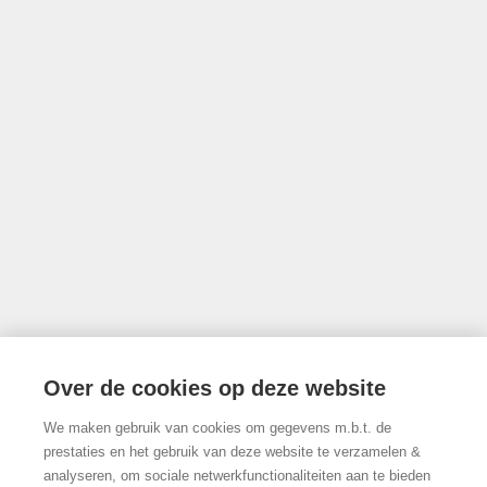
Toezichthoudende authoriteit: Beroepsinstituut van Vastgoedmakelaars,
Luxemburgstraat 16B te 1000 Brussel
Onderworpen aan de deontologische code van het BIV
info@limburgsvastgoed.be
Thonissenlaan 118, 3500 Hasselt
Over de cookies op deze website
We maken gebruik van cookies om gegevens m.b.t. de
011/22.19.17
prestaties en het gebruik van deze website te verzamelen &
analyseren, om sociale netwerkfunctionaliteiten aan te bieden