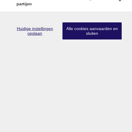
partijen
Huidige instellingen
Alle cookies aanvaarden en
Lid CIB
•
Lid BIV
•
Erkend vastgoedmakelaar-bemiddelaar in België
opslaan
sluiten
met BIV nr 203 528
Ondernemingsnummer BTW BE0757.642.947
•
Derdenrekening
FORTIS BE74 0018 9956 1407
Toezichthoudende authoriteit: Beroepsinstituut van Vastgoedmakelaars,
Luxemburgstraat 16B te 1000 Brussel
Onderworpen aan de deontologische code van het BIV
info@limburgsvastgoed.be