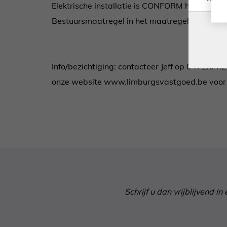
Elektrische installatie is CONFORM het AREI. E
Bestuursmaatregel in het maatregelenregister
Info/bezichtiging: contacteer Jeff op 0472/04
onze website www.limburgsvastgoed.be voor ee
Schrijf u dan vrijblijvend 