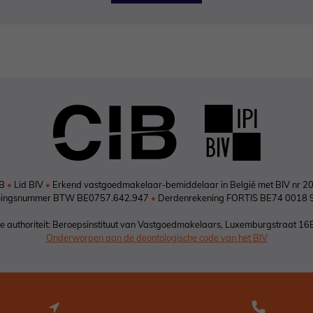
IB
•
Lid BIV
•
Erkend vastgoedmakelaar-bemiddelaar in België met BIV nr 2
ingsnummer BTW BE0757.642.947
•
Derdenrekening FORTIS BE74 0018 
 authoriteit: Beroepsinstituut van Vastgoedmakelaars, Luxemburgstraat 16
Onderworpen aan de deontologische code van het BIV