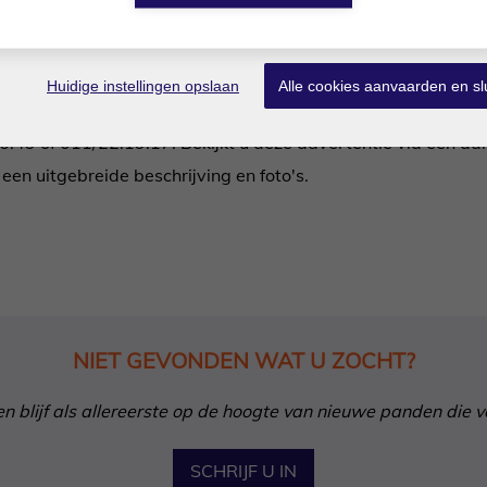
-Label D.
: nee
Huidige instellingen opslaan
Alle cookies aanvaarden en sl
.26.49 of 011/22.19.17. Bekijkt u deze advertentie via een a
n uitgebreide beschrijving en foto's.
NIET GEVONDEN WAT U ZOCHT?
in en blijf als allereerste op de hoogte van nieuwe panden die 
SCHRIJF U IN