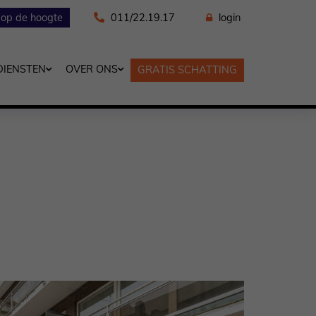
f op de hoogte
011/22.19.17
login
DIENSTEN
OVER ONS
GRATIS SCHATTING