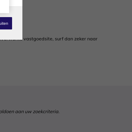
uiten
anverwante vastgoedsite, surf dan zeker naar
voldoen aan uw zoekcriteria.