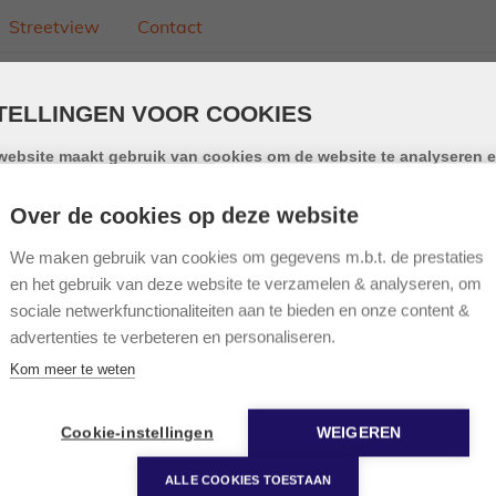
Streetview
Contact
2 slpk, 70m²
TELLINGEN VOOR COOKIES
ers, 1 badkamer in het bruisende centrum van Genk. Bewoo
website maakt gebruik van cookies om de website te analyseren e
iksgemak te vergroten. Door gebruik te maken van deze website g
emming voor het gebruik van cookies.
Over de cookies op deze website
okie is een klein tekstbestand dat, bij het eerste bezoek aan deze webs
ntrum van Genk, nabij verschillende winkels, grootwarenhui
opgeslagen in de browser van uw computer, tablet of smartphone. Dez
We maken gebruik van cookies om gegevens m.b.t. de prestaties
elegen op de gelijkvloerse verdieping, wat zorgt voor een m
e gebruikt cookies om de gebruikservaring technisch te verbeteren, o
en het gebruik van deze website te verzamelen & analyseren, om
tieken van onder andere het aantal bezoeken bij te houden en om uw 
sociale netwerkfunctionaliteiten aan te bieden en onze content &
ze website verder op te volgen op sociale media.
advertenties te verbeteren en personaliseren.
nfo over onze cookies
Kom meer te weten
te gesloten keuken; open leef en eet ruimte met verbindin
toegang tot een tweede slaapkamer met voldoende kasten.
nctionele cookies
Cookie-instellingen
WEIGEREN
ALLE COOKIES TOESTAAN
okies voor statistieken en tracking door derde partijen