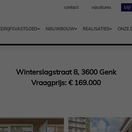
contact
vacatures
blij
EDRIJFSVASTGOED
NIEUWBOUW
REALISATIES
ONZE 
Winterslagstraat 8, 3600 Genk
Vraagprijs: € 169.000