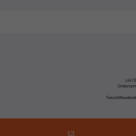
Lid C
Ondernem
Toezichthoudende