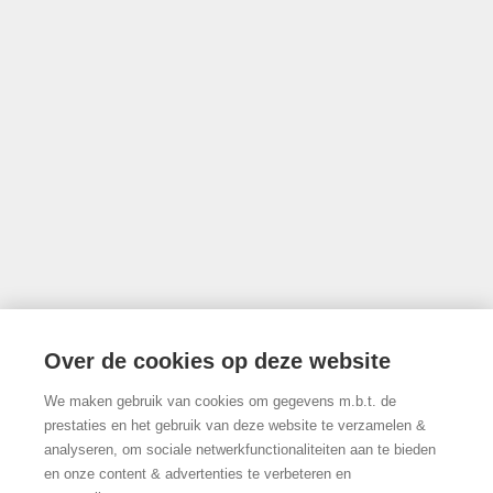
Luxemburgstraat 16B te 1000 Brussel
Onderworpen aan de deontologische code van het BIV
info@limburgsvastgoed.be
Thonissenlaan 118, 3500 Hasselt
Over de cookies op deze website
We maken gebruik van cookies om gegevens m.b.t. de
011/22.19.17
prestaties en het gebruik van deze website te verzamelen &
analyseren, om sociale netwerkfunctionaliteiten aan te bieden
en onze content & advertenties te verbeteren en