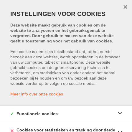
×
INSTELLINGEN VOOR COOKIES
Deze website maakt gebruik van cookies om de
website te analyseren en het gebruiksgemak te
vergroten. Door gebruik te maken van deze website
geeft u toestemming voor het gebruik van cookies.
Een cookie is een klein tekstbestand dat, bij het eerste
bezoek aan deze website, wordt opgeslagen in de browser
van uw computer, tablet of smartphone. Deze website
Sint-Katarinaplein 15, 3500 Hasselt
gebruikt cookies om de gebruikservaring technisch te
verbeteren, om statistieken van onder andere het aantal
Huurprijs: € 2.000 /maand
bezoeken bij te houden en om uw bezoek aan deze
website verder op te volgen op sociale media.
Meer info over onze cookies
Functionele cookies
Cookies voor statistieken en tracking door derde