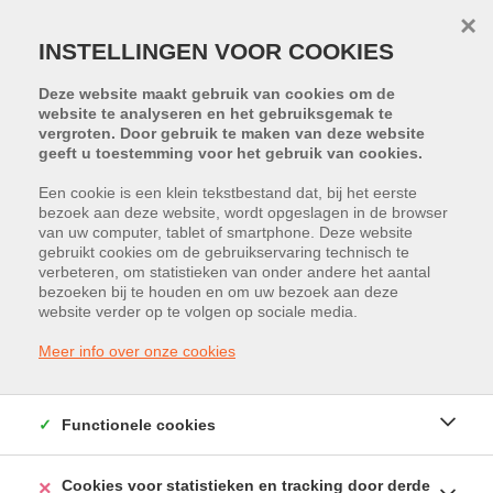
×
INSTELLINGEN VOOR COOKIES
Deze website maakt gebruik van cookies om de
website te analyseren en het gebruiksgemak te
vergroten. Door gebruik te maken van deze website
geeft u toestemming voor het gebruik van cookies.
Een cookie is een klein tekstbestand dat, bij het eerste
bezoek aan deze website, wordt opgeslagen in de browser
PROJECT:
METIO
van uw computer, tablet of smartphone. Deze website
gebruikt cookies om de gebruikservaring technisch te
Ambachtenstraat 5, 2260 Westerlo
verbeteren, om statistieken van onder andere het aantal
bezoeken bij te houden en om uw bezoek aan deze
website verder op te volgen op sociale media.
Huurprijs: € 880 /maand
Meer info over onze cookies
Functionele cookies
Cookies voor statistieken en tracking door derde