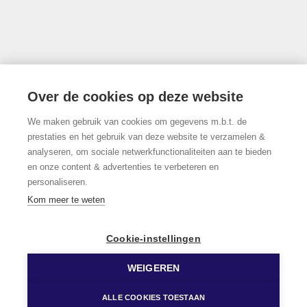
Thonissenlaan 118, 3500 Hasselt
Over de cookies op deze website
We maken gebruik van cookies om gegevens m.b.t. de
011/22.19.17
prestaties en het gebruik van deze website te verzamelen &
analyseren, om sociale netwerkfunctionaliteiten aan te bieden
en onze content & advertenties te verbeteren en
personaliseren.
Volg ons op Facebook!
Kom meer te weten
Cookie-instellingen
WEIGEREN
© 2026 Limburgs Vastgoed
Developed by Zabun
Disclaimer
Privacy policy
Cookie policy
ALLE COOKIES TOESTAAN