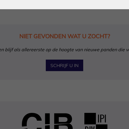
NIET GEVONDEN WAT U ZOCHT?
in en blijf als allereerste op de hoogte van nieuwe panden die 
SCHRIJF U IN