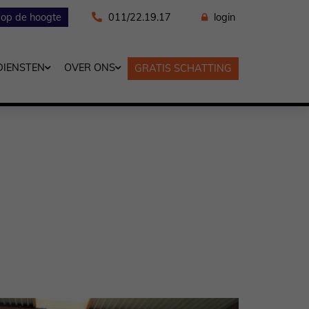
f op de hoogte
011/22.19.17
login
DIENSTEN
OVER ONS
GRATIS SCHATTING