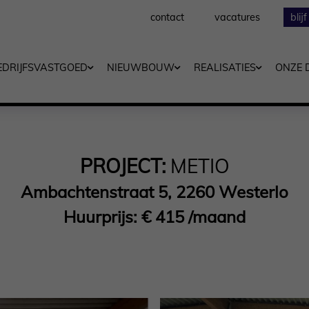
contact
vacatures
blij
EDRIJFSVASTGOED
NIEUWBOUW
REALISATIES
ONZE 
PROJECT:
METIO
Ambachtenstraat 5, 2260 Westerlo
Huurprijs: € 415 /maand