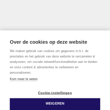
info@limburgsvastgoed.be
Thonissenlaan 118, 3500 Hasselt
Over de cookies op deze website
We maken gebruik van cookies om gegevens m.b.t. de
011/22.19.17
prestaties en het gebruik van deze website te verzamelen &
analyseren, om sociale netwerkfunctionaliteiten aan te bieden
en onze content & advertenties te verbeteren en
personaliseren.
Volg ons op Facebook!
Kom meer te weten
Cookie-instellingen
WEIGEREN
© 2026 Limburgs Vastgoed
Developed by Zabun
Disclaimer