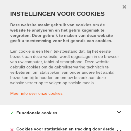
×
INSTELLINGEN VOOR COOKIES
Deze website maakt gebruik van cookies om de
website te analyseren en het gebruiksgemak te
vergroten. Door gebruik te maken van deze website
geeft u toestemming voor het gebruik van cookies.
Een cookie is een klein tekstbestand dat, bij het eerste
bezoek aan deze website, wordt opgeslagen in de browser
PROJECT:
METIO
van uw computer, tablet of smartphone. Deze website
gebruikt cookies om de gebruikservaring technisch te
Ambachtenstraat 5, 2260 Westerlo
verbeteren, om statistieken van onder andere het aantal
bezoeken bij te houden en om uw bezoek aan deze
website verder op te volgen op sociale media.
Huurprijs: € 246 /maand
Meer info over onze cookies
Functionele cookies
Cookies voor statistieken en tracking door derde