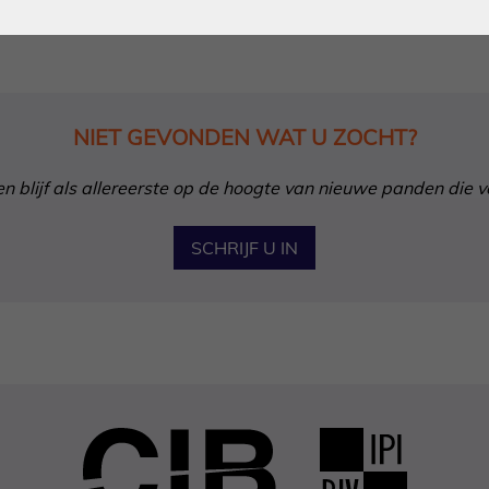
NIET GEVONDEN WAT U ZOCHT?
in en blijf als allereerste op de hoogte van nieuwe panden die 
SCHRIJF U IN