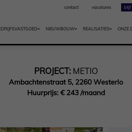
contact
vacatures
blij
EDRIJFSVASTGOED
NIEUWBOUW
REALISATIES
ONZE 
PROJECT:
METIO
Ambachtenstraat 5, 2260 Westerlo
Huurprijs: € 243 /maand