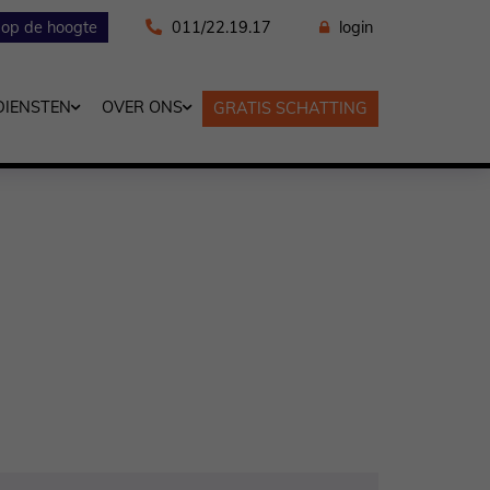
f op de hoogte
011/22.19.17
login
DIENSTEN
OVER ONS
GRATIS SCHATTING