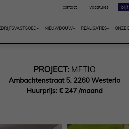
contact
vacatures
blij
EDRIJFSVASTGOED
NIEUWBOUW
REALISATIES
ONZE 
PROJECT:
METIO
Ambachtenstraat 5, 2260 Westerlo
Huurprijs: € 247 /maand