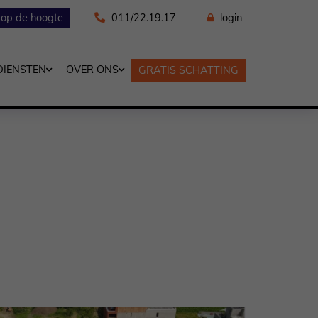
f op de hoogte
011/22.19.17
login
DIENSTEN
OVER ONS
GRATIS SCHATTING