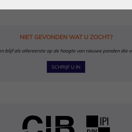
NIET GEVONDEN WAT U ZOCHT?
in en blijf als allereerste op de hoogte van nieuwe panden die 
SCHRIJF U IN