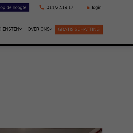
f op de hoogte
011/22.19.17
login
DIENSTEN
OVER ONS
GRATIS SCHATTING