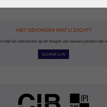
NIET GEVONDEN WAT U ZOCHT?
in en blijf als allereerste op de hoogte van nieuwe panden die 
SCHRIJF U IN