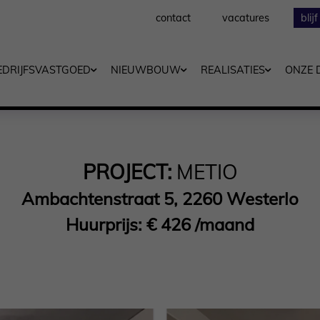
contact
vacatures
blij
EDRIJFSVASTGOED
NIEUWBOUW
REALISATIES
ONZE 
PROJECT:
METIO
Ambachtenstraat 5, 2260 Westerlo
Huurprijs: € 426 /maand