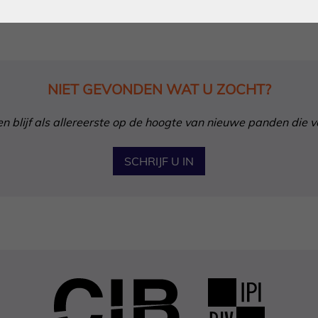
NIET GEVONDEN WAT U ZOCHT?
in en blijf als allereerste op de hoogte van nieuwe panden die 
SCHRIJF U IN