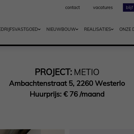
contact
vacatures
blij
EDRIJFSVASTGOED
NIEUWBOUW
REALISATIES
ONZE 
PROJECT:
METIO
Ambachtenstraat 5, 2260 Westerlo
Huurprijs: € 76 /maand