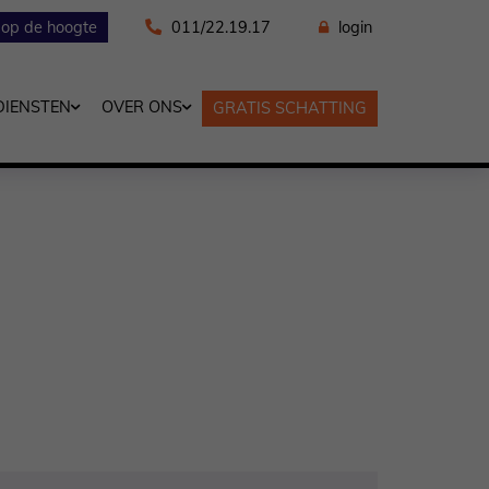
f op de hoogte
011/22.19.17
login
DIENSTEN
OVER ONS
GRATIS SCHATTING