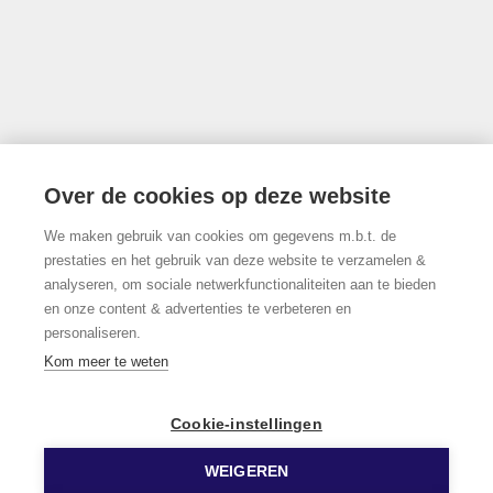
info@limburgsvastgoed.be
Thonissenlaan 118, 3500 Hasselt
Over de cookies op deze website
We maken gebruik van cookies om gegevens m.b.t. de
011/22.19.17
prestaties en het gebruik van deze website te verzamelen &
analyseren, om sociale netwerkfunctionaliteiten aan te bieden
en onze content & advertenties te verbeteren en
personaliseren.
Volg ons op Facebook!
Kom meer te weten
Cookie-instellingen
WEIGEREN
© 2026 Limburgs Vastgoed
Developed by Zabun
Disclaimer