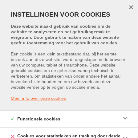
×
INSTELLINGEN VOOR COOKIES
Deze website maakt gebruik van cookies om de
website te analyseren en het gebruiksgemak te
vergroten. Door gebruik te maken van deze website
geeft u toestemming voor het gebruik van cookies.
Een cookie is een klein tekstbestand dat, bij het eerste
bezoek aan deze website, wordt opgeslagen in de browser
PROJECT:
TRUDONIS
van uw computer, tablet of smartphone. Deze website
gebruikt cookies om de gebruikservaring technisch te
verbeteren, om statistieken van onder andere het aantal
Bedrijvenstraat 5765, 3800 Sint-
bezoeken bij te houden en om uw bezoek aan deze
website verder op te volgen op sociale media.
Truiden
Meer info over onze cookies
Huurprijs: € 628 /maand
Functionele cookies
Cookies voor statistieken en tracking door derde