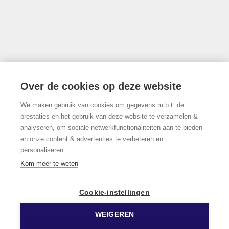
info@limburgsvastgoed.be
Thonissenlaan 118, 3500 Hasselt
Over de cookies op deze website
We maken gebruik van cookies om gegevens m.b.t. de
011/22.19.17
prestaties en het gebruik van deze website te verzamelen &
analyseren, om sociale netwerkfunctionaliteiten aan te bieden
en onze content & advertenties te verbeteren en
personaliseren.
Volg ons op Facebook!
Kom meer te weten
Cookie-instellingen
WEIGEREN
© 2026 Limburgs Vastgoed
Developed by Zabun
Disclaimer