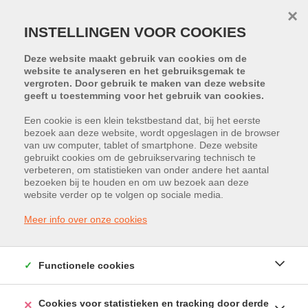
×
INSTELLINGEN VOOR COOKIES
Deze website maakt gebruik van cookies om de
website te analyseren en het gebruiksgemak te
vergroten. Door gebruik te maken van deze website
geeft u toestemming voor het gebruik van cookies.
Een cookie is een klein tekstbestand dat, bij het eerste
bezoek aan deze website, wordt opgeslagen in de browser
PROJECT:
TRUDONIS
van uw computer, tablet of smartphone. Deze website
gebruikt cookies om de gebruikservaring technisch te
verbeteren, om statistieken van onder andere het aantal
Bedrijvenstraat 5765, 3800 Sint-
bezoeken bij te houden en om uw bezoek aan deze
website verder op te volgen op sociale media.
Truiden
Meer info over onze cookies
Huurprijs: € 707 /maand
Functionele cookies
Cookies voor statistieken en tracking door derde