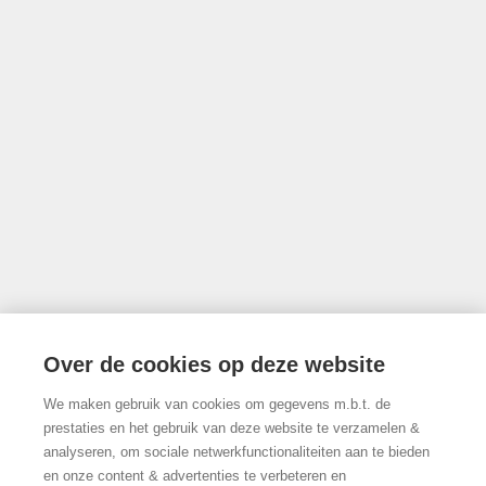
011/22.19.17
Volg ons op Facebook!
© 2026 Limburgs Vastgoed
Developed by Zabun
Disclaimer
Privacy policy
Cookie policy
Over de cookies op deze website
We maken gebruik van cookies om gegevens m.b.t. de
prestaties en het gebruik van deze website te verzamelen &
analyseren, om sociale netwerkfunctionaliteiten aan te bieden
en onze content & advertenties te verbeteren en