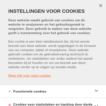
×
INSTELLINGEN VOOR COOKIES
Deze website maakt gebruik van cookies om de
website te analyseren en het gebruiksgemak te
vergroten. Door gebruik te maken van deze website
geeft u toestemming voor het gebruik van cookies.
Een cookie is een klein tekstbestand dat, bij het eerste
bezoek aan deze website, wordt opgeslagen in de browser
van uw computer, tablet of smartphone. Deze website
Slakweidestraat 42, 3631
gebruikt cookies om de gebruikservaring technisch te
verbeteren, om statistieken van onder andere het aantal
Maasmechelen
bezoeken bij te houden en om uw bezoek aan deze
website verder op te volgen op sociale media.
Huurprijs: € 756
Meer info over onze cookies
Functionele cookies
Cookies voor statistieken en tracking door derde