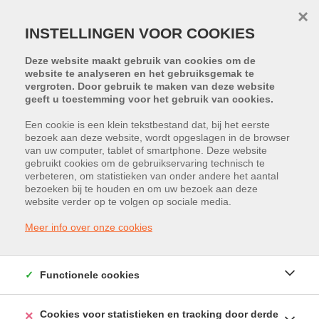
×
INSTELLINGEN VOOR COOKIES
Deze website maakt gebruik van cookies om de
website te analyseren en het gebruiksgemak te
vergroten. Door gebruik te maken van deze website
geeft u toestemming voor het gebruik van cookies.
Een cookie is een klein tekstbestand dat, bij het eerste
bezoek aan deze website, wordt opgeslagen in de browser
van uw computer, tablet of smartphone. Deze website
Slakweidestraat 42, 3631
gebruikt cookies om de gebruikservaring technisch te
verbeteren, om statistieken van onder andere het aantal
Maasmechelen
bezoeken bij te houden en om uw bezoek aan deze
website verder op te volgen op sociale media.
Huurprijs: € 700
Meer info over onze cookies
Functionele cookies
Cookies voor statistieken en tracking door derde