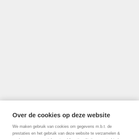
Thonissenlaan 118, 3500 Hasselt
011/22.19.17
Volg ons op Facebook!
© 2026 Limburgs Vastgoed
Developed by Zabun
Disclaimer
Privacy policy
Cookie policy
Over de cookies op deze website
We maken gebruik van cookies om gegevens m.b.t. de
prestaties en het gebruik van deze website te verzamelen &