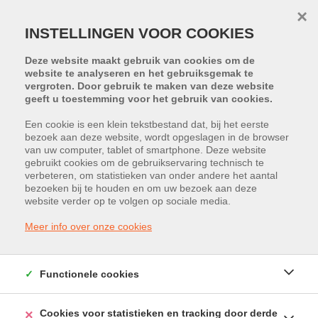
×
INSTELLINGEN VOOR COOKIES
Deze website maakt gebruik van cookies om de
website te analyseren en het gebruiksgemak te
vergroten. Door gebruik te maken van deze website
geeft u toestemming voor het gebruik van cookies.
Een cookie is een klein tekstbestand dat, bij het eerste
bezoek aan deze website, wordt opgeslagen in de browser
van uw computer, tablet of smartphone. Deze website
Slakweidestraat 42, 3631
gebruikt cookies om de gebruikservaring technisch te
verbeteren, om statistieken van onder andere het aantal
Maasmechelen
bezoeken bij te houden en om uw bezoek aan deze
website verder op te volgen op sociale media.
Huurprijs: € 728
Meer info over onze cookies
Functionele cookies
Cookies voor statistieken en tracking door derde